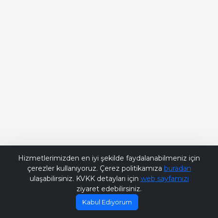
Bana Soru Sor | Ask Me
Hizmetlerimizden en iyi şekilde faydalanabilmeniz için
çerezler kullanıyoruz. Çerez politikamıza
buradan
ulaşabilirsiniz. KVKK detayları için
web sayfamızı
ziyaret edebilirsiniz.
Kabul Ediyorum